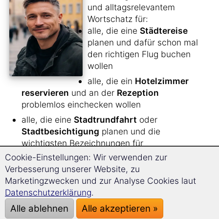
und alltagsrelevantem
Wortschatz für:
alle, die eine
Städtereise
planen und dafür schon mal
den richtigen Flug buchen
wollen
alle, die ein
Hotelzimmer
reservieren
und an der
Rezeption
problemlos einchecken wollen
alle, die eine
Stadtrundfahrt
oder
Stadtbesichtigung
planen und die
wichtigsten Bezeichnungen für
Sehenswürdigkeiten und wichtige Orte parat
Cookie-Einstellungen: Wir verwenden zur
haben wollen
Verbesserung unserer Website, zu
Marketingzwecken und zur Analyse Cookies laut
alle Unternehmungslustigen, die in ihrer
Datenschutzerklärung
.
Freizeit nicht nur die
Stadt besichtigen
,
sondern auch ins
Kino
,
Museum
, in ein
Alle ablehnen
Alle akzeptieren »
Konzert
oder zum
Shoppen gehen
wollen