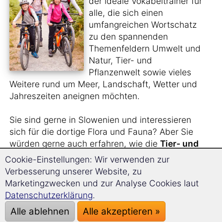
der ideale Vokabeltrainer für
alle, die sich einen
umfangreichen Wortschatz
zu den spannenden
Themenfeldern Umwelt und
Natur, Tier- und
Pflanzenwelt sowie vieles
Weitere rund um Meer, Landschaft, Wetter und
Jahreszeiten aneignen möchten.
Sie sind gerne in Slowenien und interessieren
sich für die dortige Flora und Fauna? Aber Sie
würden gerne auch erfahren, wie die
Tier- und
Pflanzenarten
auf Slowenisch heißen?
Cookie-Einstellungen: Wir verwenden zur
Verbesserung unserer Website, zu
Sie sehen sich gern
Naturfilme im Original
an
Marketingzwecken und zur Analyse Cookies laut
und benötigen hierfür einen größeren
Datenschutzerklärung
.
Wortschatz?
Alle ablehnen
Alle akzeptieren »