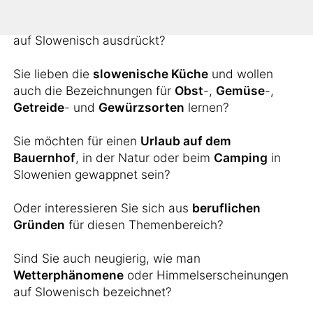
Sie möchten wissen, wie man landschaftliche
Erscheinungen wie
Inseln
,
Berge
oder
Flüsse
auf Slowenisch ausdrückt?
Sie lieben die
slowenische Küche
und wollen
auch die Bezeichnungen für
Obst
-,
Gemüse
-,
Getreide
- und
Gewürzsorten
lernen?
Sie möchten für einen
Urlaub auf dem
Bauernhof
, in der Natur oder beim
Camping
in
Slowenien gewappnet sein?
Oder interessieren Sie sich aus
beruflichen
Gründen
für diesen Themenbereich?
Sind Sie auch neugierig, wie man
Wetterphänomene
oder Himmelserscheinungen
auf Slowenisch bezeichnet?