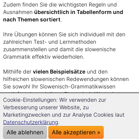
Zudem finden Sie die wichtigsten Regeln und
Ausnahmen
übersichtlich in Tabellenform und
nach Themen sortiert
.
Ihre Übungen können Sie sich individuell mit den
zahlreichen Test- und Lernmethoden
zusammenstellen und damit die slowenische
Grammatik effektiv wiederholen.
Mithilfe der
vielen Beispielsätze
und den
hilfreichen slowenischen Redewendungen können
Sie sowohl Ihr Slowenisch-Grammatikwissen
vertiefen als auch Ihren Slowenisch-Wortschatz
Cookie-Einstellungen: Wir verwenden zur
erweitern.
Verbesserung unserer Website, zu
Marketingzwecken und zur Analyse Cookies laut
Grammatiken
Datenschutzerklärung
.
Alle ablehnen
Alle akzeptieren »
Hier finden Sie einige
Grammatiken zur Ansicht
.