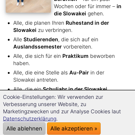
Wochen oder für immer –
in
die Slowakei
gehen.
Alle, die planen Ihren
Ruhestand in der
Slowakei
zu verbringen.
Alle
Studierenden
, die sich auf ein
Auslandssemester
vorbereiten.
Alle, die sich für ein
Praktikum
beworben
haben.
Alle, die eine Stelle als
Au-Pair
in der
Slowakei antreten.
Alle, die ein
Schuljahr in der Slowakei
verbringen.
Cookie-Einstellungen: Wir verwenden zur
Verbesserung unserer Website, zu
Alle, die für die Liebe ihres Lebens
Marketingzwecken und zur Analyse Cookies laut
Deutschland verlassen,
um zu heiraten
und
Datenschutzerklärung
.
eine Familie zu gründen.
Alle ablehnen
Alle akzeptieren »
Alle, die eine
längere Reise in die Slowakei