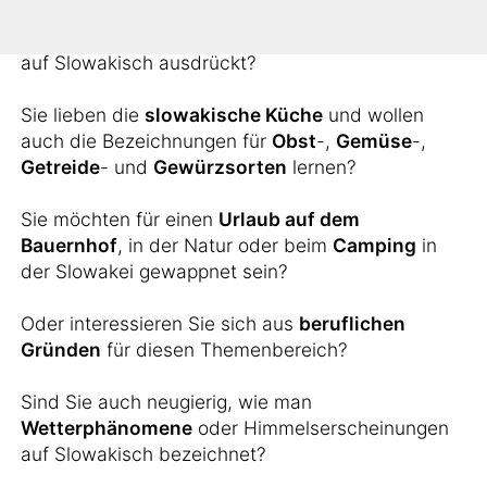
Sie möchten wissen, wie man landschaftliche
Erscheinungen wie
Inseln
,
Berge
oder
Flüsse
auf Slowakisch ausdrückt?
Sie lieben die
slowakische Küche
und wollen
auch die Bezeichnungen für
Obst
-,
Gemüse
-,
Getreide
- und
Gewürzsorten
lernen?
Sie möchten für einen
Urlaub auf dem
Bauernhof
, in der Natur oder beim
Camping
in
der Slowakei gewappnet sein?
Oder interessieren Sie sich aus
beruflichen
Gründen
für diesen Themenbereich?
Sind Sie auch neugierig, wie man
Wetterphänomene
oder Himmelserscheinungen
auf Slowakisch bezeichnet?