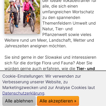
der ideale Vokabeltrainer für
alle, die sich einen
umfangreichen Wortschatz
zu den spannenden
Themenfeldern Umwelt und
Natur, Tier- und
Pflanzenwelt sowie vieles
Weitere rund um Meer, Landschaft, Wetter und
Jahreszeiten aneignen möchten.
Sie sind gerne in der Slowakei und interessieren
sich für die dortige Flora und Fauna? Aber Sie
würden gerne auch erfahren, wie die
Tier- und
Pflanzenarten
auf Slowakisch heißen?
Cookie-Einstellungen: Wir verwenden zur
Verbesserung unserer Website, zu
Sie sehen sich gern
Naturfilme im Original
an
Marketingzwecken und zur Analyse Cookies laut
und benötigen hierfür einen größeren
Datenschutzerklärung
.
Wortschatz?
Alle ablehnen
Alle akzeptieren »