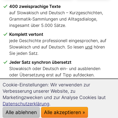
400 zweisprachige Texte
auf Slowakisch und Deutsch – Kurzgeschichten,
Grammatik-Sammlungen und Alltagsdialoge,
insgesamt über 5.000 Sätze.
Komplett vertont
jede Geschichte professionell eingesprochen, auf
Slowakisch und auf Deutsch. So lesen
und
hören
Sie jeden Satz.
Jeder Satz synchron übersetzt
Slowakisch oder Deutsch ein- und ausblenden
oder Übersetzung erst auf Tipp aufdecken.
Sechs Sprachniveaus, klar sortiert
Cookie-Einstellungen: Wir verwenden zur
A1 bis C2 – Sie wissen sofort, mit welchen Texten
Verbesserung unserer Website, zu
Sie einsteigen.
Marketingzwecken und zur Analyse Cookies laut
Datenschutzerklärung
.
Lesen, wo Sie wollen
im Browser auf PC, Tablet oder Smartphone.
Alle ablehnen
Alle akzeptieren »
Keine App, keine Installation.