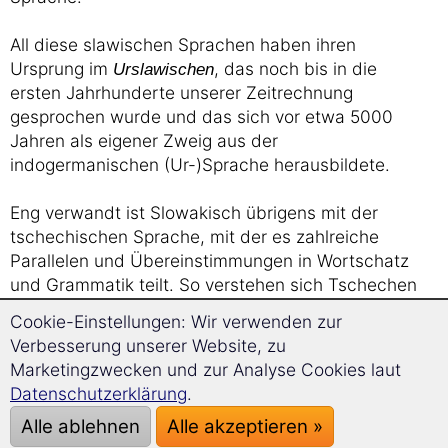
All diese slawischen Sprachen haben ihren
Ursprung im
, das noch bis in die
Urslawischen
ersten Jahrhunderte unserer Zeitrechnung
gesprochen wurde und das sich vor etwa 5000
Jahren als eigener Zweig aus der
indogermanischen (Ur-)Sprache herausbildete.
Eng verwandt ist Slowakisch übrigens mit der
tschechischen Sprache, mit der es zahlreiche
Parallelen und Übereinstimmungen in Wortschatz
und Grammatik teilt. So verstehen sich Tschechen
und Slowaken untereinander in der Regel ohne
Cookie-Einstellungen: Wir verwenden zur
größere Probleme. Die meisten Lehnwörter
Verbesserung unserer Website, zu
stammen im Slowakischen aus benachbarten
Marketingzwecken und zur Analyse Cookies laut
slawischen Sprachen, aber auch aus dem
Datenschutzerklärung
.
Lateinischen und – gerade in jüngster Zeit – aus
Alle ablehnen
Alle akzeptieren »
dem Englischen. Die Entlehnungen werden dabei