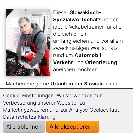
Dieser
Slowakisch-
Spezialwortschatz
ist der
ideale Vokabeltrainer für alle,
die sich einen
umfangreichen und vor allem
zweckmäßigen Wortschatz
rund um
Automobil
,
Verkehr
und
Orientierung
aneignen möchten.
Machen Sie gerne
Urlaub in der Slowakei
und
möchten für Ihre Reise dorthin gerüstet sein?
Cookie-Einstellungen: Wir verwenden zur
Verbesserung unserer Website, zu
Sie suchen nach einem
unentbehrlichen
Marketingzwecken und zur Analyse Cookies laut
Reisebegleiter
, der Ihnen für alle Situationen
Datenschutzerklärung
.
und Eventualitäten bei Ihrer Fahrt das nötige
sprachliche Rüstzeug zur Hand gibt?
Alle ablehnen
Alle akzeptieren »