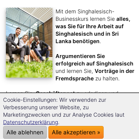
Mit dem Singhalesisch-
Businesskurs lernen Sie
alles,
was Sie für Ihre Arbeit auf
Singhalesisch und in Sri
Lanka benötigen
.
Argumentieren Sie
erfolgreich auf Singhalesisch
und lernen Sie,
Vorträge in der
Fremdsprache
zu halten.
Lernen Sie,
Geschäftspost
zu erledigen und
Cookie-Einstellungen: Wir verwenden zur
Meetings
souverän zu meistern.
Verbesserung unserer Website, zu
Bewerben Sie sich in Sri Lanka
.
Marketingzwecken und zur Analyse Cookies laut
Datenschutzerklärung
.
Durch die
einzigartige Langzeitgedächtnis-
Lernmethode
werden Sie sich bequem innerhalb
Alle ablehnen
Alle akzeptieren »
kürzester Zeit den kompletten Singhalesisch-