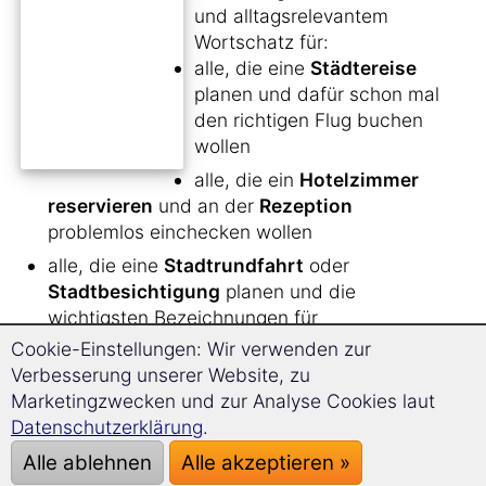
und alltagsrelevantem
Wortschatz für:
alle, die eine
Städtereise
planen und dafür schon mal
den richtigen Flug buchen
wollen
alle, die ein
Hotelzimmer
reservieren
und an der
Rezeption
problemlos einchecken wollen
alle, die eine
Stadtrundfahrt
oder
Stadtbesichtigung
planen und die
wichtigsten Bezeichnungen für
Sehenswürdigkeiten und wichtige Orte parat
Cookie-Einstellungen: Wir verwenden zur
haben wollen
Verbesserung unserer Website, zu
Marketingzwecken und zur Analyse Cookies laut
alle Unternehmungslustigen, die in ihrer
Datenschutzerklärung
.
Freizeit nicht nur die
Stadt besichtigen
,
sondern auch ins
Kino
,
Museum
, in ein
Alle ablehnen
Alle akzeptieren »
Konzert
oder zum
Shoppen gehen
wollen