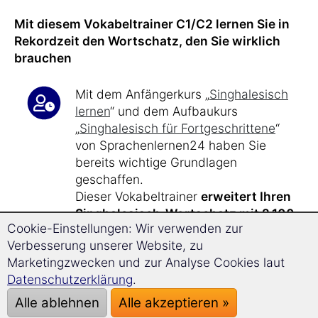
Mit diesem Vokabeltrainer C1/C2 lernen Sie in
Rekordzeit den Wortschatz, den Sie wirklich
brauchen
Mit dem Anfängerkurs „
Singhalesisch
lernen
“ und dem Aufbaukurs
„
Singhalesisch für Fortgeschrittene
“
von Sprachenlernen24 haben Sie
bereits wichtige Grundlagen
geschaffen.
Dieser Vokabeltrainer
erweitert Ihren
Singhalesisch-Wortschatz mit 2.100
Cookie-Einstellungen: Wir verwenden zur
Vokabeln
.
Verbesserung unserer Website, zu
Marketingzwecken und zur Analyse Cookies laut
Bei nur
17 Minuten Lernzeit
am Tag
Datenschutzerklärung
.
lernen Sie effizient und zielgerichtet.
Alle ablehnen
Alle akzeptieren »
Nach etwa
40 Stunden Lernzeit mit