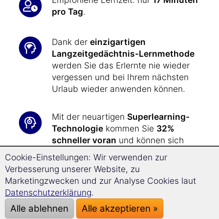
pro Tag
.
Dank der
einzigartigen
Langzeitgedächtnis-Lernmethode
werden Sie das Erlernte nie wieder
vergessen und bei Ihrem nächsten
Urlaub wieder anwenden können.
Mit der neuartigen
Superlearning-
Technologie
kommen Sie
32%
schneller voran
und können sich
besser konzentrieren.
Cookie-Einstellungen: Wir verwenden zur
Verbesserung unserer Website, zu
In kürzester Zeit haben Sie das nötige
Marketingzwecken und zur Analyse Cookies laut
sprachliche Rüstzeug zur Hand, um
Datenschutzerklärung
.
all Ihre Wünsche
und Anliegen
bei
Alle ablehnen
Alle akzeptieren »
Ihrer Reise nach Sri Lanka