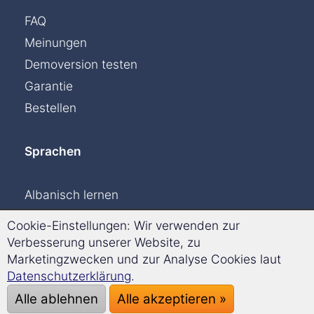
FAQ
Meinungen
Demoversion testen
Garantie
Bestellen
Sprachen
Albanisch lernen
Dänisch lernen
Cookie-Einstellungen: Wir verwenden zur
Englisch lernen
Verbesserung unserer Website, zu
Marketingzwecken und zur Analyse Cookies laut
Finnisch lernen
Datenschutzerklärung
.
Französisch lernen
Alle ablehnen
Alle akzeptieren »
Griechisch lernen