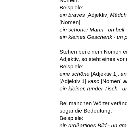
Nomen.
Beispiele:
ein braves
[Adjektiv]
Mädch
[Nomen]
ein schöner Mann
-
un bell
ein kleines Geschenk
-
un p
Stehen bei einem Nomen ein
Adjektiv, so steht eines v
Beispiele:
eine schöne
[Adjektiv 1],
an
[Adjektiv 1]
vaso
[Nomen]
a
ein kleiner, runder Tisch
-
un
Bei manchen Wörter veränder
sogar die Bedeutung.
Beispiele:
ein großartiges Bild
-
un gr