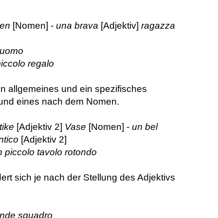
en
[Nomen] -
una brava
[Adjektiv]
ragazza
' uomo
iccolo regalo
 allgemeines und ein spezifisches
or und eines nach dem Nomen.
tike
[Adjektiv 2]
Vase
[Nomen] -
un bel
ntico
[Adjektiv 2]
 piccolo tavolo rotondo
t sich je nach der Stellung des Adjektivs
ande squadro