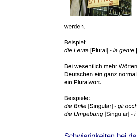
werden.
Beispiel:
die Leute
[Plural] -
la gente
[
Bei wesentlich mehr Wörtern
Deutschen ein ganz normales
ein Pluralwort.
Beispiele:
die Brille
[Singular] -
gli occh
die Umgebung
[Singular] -
i
Schwierigkeiten bei de