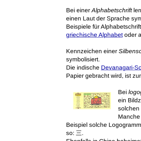
Bei einer
Alphabetschrift
ler
einen Laut der Sprache symb
Beispiele für Alphabetschri
griechische Alphabet
oder 
Kennzeichen einer
Silbensc
symbolisiert.
Die indische
Devanagari-Sch
Papier gebracht wird, ist zu
Bei
logo
ein Bild
solchen
Manche 
Beispiel solche Logogramme.
so: 三.