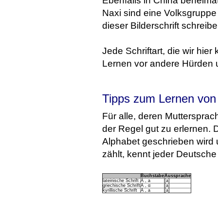
Ebenfalls in China beheimate
Naxi sind eine Volksgruppe 
dieser Bilderschrift schreib
Jede Schriftart, die wir hie
Lernen vor andere Hürden 
Tipps zum Lernen von 
Für alle, deren Muttersprach
der Regel gut zu erlernen.
Alphabet geschrieben wird 
zählt, kennt jeder Deutsche 
Buchstabe
Aussprache
lateinische Schrift
A , a
[a]
griechische Schrift
A , α
[a]
kyrillische Schrift
А , а
[a]