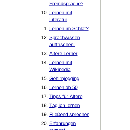
Fremdsprache?
Lernen mit
Literatur
Lernen im Schlaf?
Sprachwissen
auffrischen!
Ältere Lerner
Lernen mit
Wikipedia
Gehirnjogging
Lernen ab 50
Tipps für Ältere
Täglich lernen
Fließend sprechen
Erfahrungen