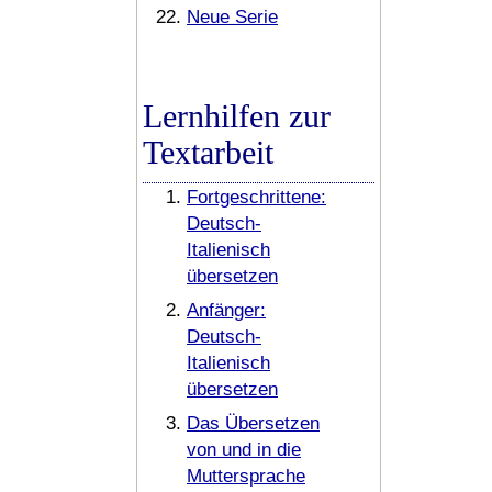
Neue Serie
Lernhilfen zur
Textarbeit
Fortgeschrittene:
Deutsch-
Italienisch
übersetzen
Anfänger:
Deutsch-
Italienisch
übersetzen
Das Übersetzen
von und in die
Muttersprache