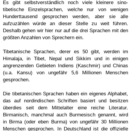
Es gibt selbstverständlich noch viele kleinere sino-
tibetische Einzelsprachen, welche nur von wenigen
Hunderttausend gesprochen werden, aber sie alle
aufzuzählen würde an dieser Stelle zu weit führen.
Deshalb gehen wir hier nur auf die drei Sprachen mit den
größten Anzahlen von Sprechern ein.
Tibetanische Sprachen, derer es 50 gibt, werden im
Himalaja, in Tibet, Nepal und Sikkim und in einigen
angrenzenden Gebieten Indiens (Kaschmir) und Chinas
(u.a. Kansu) von ungefähr 5,6 Millionen Menschen
gesprochen.
Die tibetanischen Sprachen haben ein eigenes Alphabet,
das auf nordindischen Schriften basiert und besitzen
überdies seit dem Mittelalter eine reiche Literatur.
Birmanisch, manchmal auch Burmesisch genannt, wird
in Birma (oder eben Burma) von ungefähr 30 Millionen
Menschen gesprochen. In Deutschland ist die offizielle