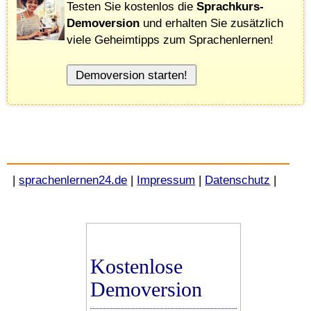
Testen Sie kostenlos die
Sprachkurs-
Demoversion
und erhalten Sie zusätzlich
viele Geheimtipps zum Sprachenlernen!
|
sprachenlernen24.de
|
Impressum
|
Datenschutz
|
Kostenlose
Demoversion