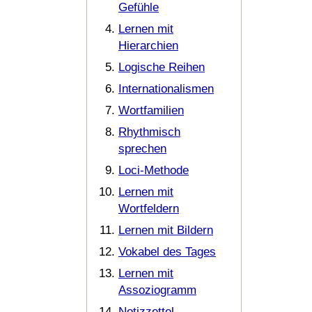
Gefühle
Lernen mit
Hierarchien
Logische Reihen
Internationalismen
Wortfamilien
Rhythmisch
sprechen
Loci-Methode
Lernen mit
Wortfeldern
Lernen mit Bildern
Vokabel des Tages
Lernen mit
Assoziogramm
Notizzettel-