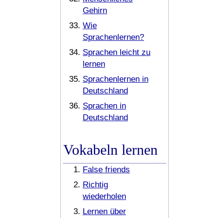
Gehirn
Wie
Sprachenlernen?
Sprachen leicht zu
lernen
Sprachenlernen in
Deutschland
Sprachen in
Deutschland
Vokabeln lernen
False friends
Richtig
wiederholen
Lernen über