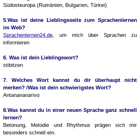
Südosteuropa (Rumänien, Bulgarien, Türkei)
5.Was ist deine Lieblingsseite zum Sprachenlernen
im Web?
Sprachenlernen24.de
, um mich über Sprachen zu
informieren
6. Was ist dein Lieblingswort?
stibitzen
7. Welches Wort kannst du dir überhaupt nicht
merken? /Was ist dein schwierigstes Wort?
Antanananarivo
8.Was kannst du in einer neuen Sprache ganz schnell
lernen?
Betonung, Melodie und Rhythmus prägen sich mir
besonders schnell ein.