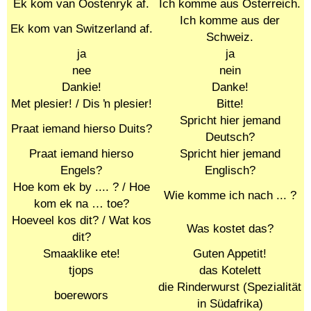
Ek kom van Oostenryk af.
Ich komme aus Österreich.
Ich komme aus der
Ek kom van Switzerland af.
Schweiz.
ja
ja
nee
nein
Dankie!
Danke!
Met plesier! / Dis ŉ plesier!
Bitte!
Spricht hier jemand
Praat iemand hierso Duits?
Deutsch?
Praat iemand hierso
Spricht hier jemand
Engels?
Englisch?
Hoe kom ek by .... ? / Hoe
Wie komme ich nach ... ?
kom ek na … toe?
Hoeveel kos dit? / Wat kos
Was kostet das?
dit?
Smaaklike ete!
Guten Appetit!
tjops
das Kotelett
die Rinderwurst (Spezialität
boerewors
in Südafrika)