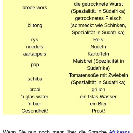
die getrocknete Wurst
droëe wors
(Spezialität in Südafrika)
getrocknetes Fleisch
biltong
(schmeckt wie Schinken,
Spezialität in Südafrika)
rys
Reis
noedels
Nudeln
aartappels
Kartoffeln
Maisbrei (Spezialität in
pap
Südafrika)
Tomatensoße mit Zwiebeln
schiba
(Spezialität in Südafrika)
braai
grillen
ŉ glas water
ein Glas Wasser
ŉ bier
ein Bier
Gesondheit!
Prost!
Wenn Sie nun noch mehr über die Sprache
Afrikaans