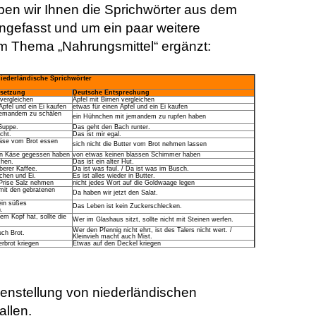
ben wir Ihnen die Sprichwörter aus dem
gefasst und um ein paar weitere
m Thema „Nahrungsmittel“ ergänzt:
iederländische Sprichwörter
rsetzung
Deutsche Entsprechung
 vergleichen
Äpfel mit Birnen vergleichen
Apfel und ein Ei kaufen
etwas für einen Apfel und ein Ei kaufen
 jemandem zu schälen
ein Hühnchen mit jemandem zu rupfen haben
 Suppe.
Das geht den Bach runter.
cht.
Das ist mir egal.
Käse vom Brot essen
sich nicht die Butter vom Brot nehmen lassen
en Käse gegessen haben
von etwas keinen blassen Schimmer haben
chen.
Das ist ein alter Hut.
berer Kaffee.
Da ist was faul. / Da ist was im Busch.
chen und Ei.
Es ist alles wieder in Butter.
 Prise Salz nehmen
nicht jedes Wort auf die Goldwaage legen
 mit den gebratenen
Da haben wir jetzt den Salat.
ein süßes
Das Leben ist kein Zuckerschlecken.
.
em Kopf hat, sollte die
Wer im Glashaus sitzt, sollte nicht mit Steinen werfen.
Wer den Pfennig nicht ehrt, ist des Talers nicht wert. /
uch Brot.
Kleinvieh macht auch Mist.
rbrot kriegen
Etwas auf den Deckel kriegen
enstellung von niederländischen
allen.