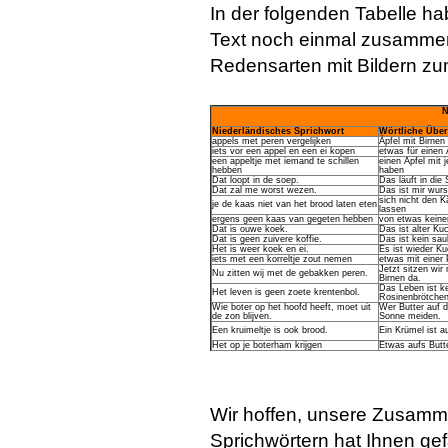
In der folgenden Tabelle ha
Text noch einmal zusammen
Redensarten mit Bildern zu
N
Niederländisches Sprichwort
Wörtliche Übe
appels met peren vergelijken
Äpfel mit Birnen
iets vor een appel en een ei kopen
etwas für einen 
een appeltje met iemand te schillen
einen Apfel mit
hebben
haben
Dat loopt in de soep.
Das läuft in die
Dat zal me worst wezen.
Das ist mir wurs
sich nicht den 
je de kaas niet van het brood laten eten
lassen
ergens geen kaas van gegeten hebben
von etwas kein
Dat is ouwe koek.
Das ist alter Ku
Dat is geen zuivere koffie.
Das ist kein sau
Het is weer koek en ei.
Es ist wieder Ku
iets met een korreltje zout nemen
etwas mit einer
Jetzt sitzen wir
Nu zitten wij met de gebakken peren.
Birnen da.
Das Leben ist k
Het leven is geen zoete krentenbol.
Rosinenbrötchen
Wie boter op het hoofd heeft, moet uit
Wer Butter auf d
de zon blijven.
Sonne meiden.
Een kruimeltje is ook brood.
Ein Krümel ist a
Het op je boterham krijgen
Etwas aufs Butte
Wir hoffen, unsere Zusamm
Sprichwörtern hat Ihnen gef